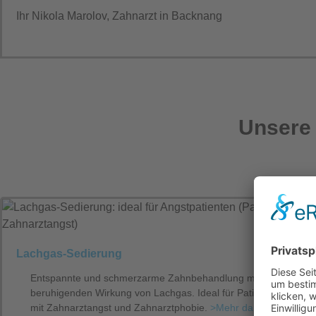
Ihr Nikola Marolov, Zahnarzt in Backnang
Unsere 
Lachgas-Sedierung
Entspannte und schmerzarme Zahnbehandlung mit der
beruhigenden Wirkung von Lachgas. Ideal für Patienten
mit Zahnarztangst und Zahnarztphobie.
>Mehr darüber