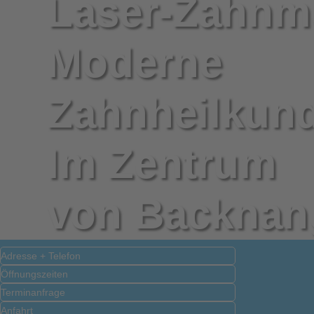
Laser-Zahnm
Moderne
Zahnheilkun
Im Zentrum
von Backnan
Adresse + Telefon
Öffnungszeiten
Terminanfrage
Anfahrt