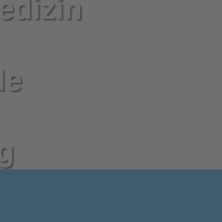
edizin
de
g