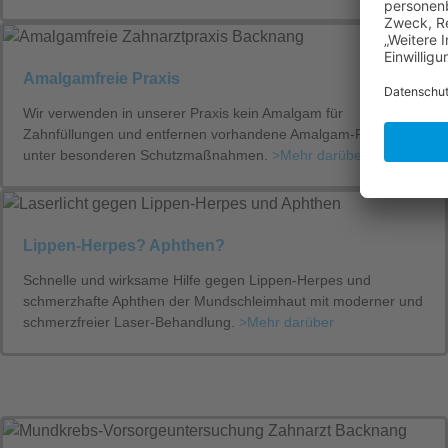
Amalgamfreie Praxis
Wir verwenden in unserer Praxis kein Amalgam für
Zahnfüllungen und entfernen vorhandene Amalgam-Füllungen
unter besonderen Schutzmaßnahmen.
>Mehr darüber
Lippen-Herpes? Aphthen?
Schnelle und wirksame Hilfe gegen Lippen-Herpes und
schmerzhafte Aphthen der Mundschleimhaut mit moderner und
schmerzfreier Laser-Behandlung.
>Mehr darüber