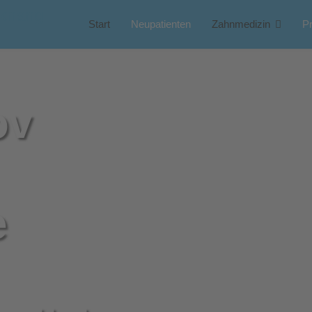
Start
Neupatienten
Zahnmedizin
Pr
ov
e