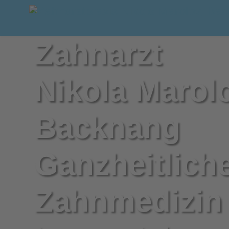
Zahnarzt
Nikola Marol
Backnang
Ganzheitlich
Zahnmedizin