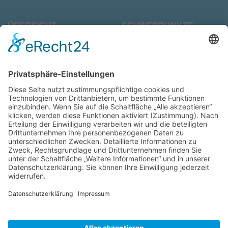
ÜBERSICHT
SCHWERPUNKTE
Start
Laser-Zahnmedizin
Praxisinfo
Neupatienten
Ganzheitliche
Jobs
Zahnmedizin
Kontakt
Datenschutz
Moderne
Zahnheilkunde
Impressum
© 2026: Zahnarztpraxis Nikola Marolov | Backnang
Made with ❤️ by
Die Zahnarzt-Praxiswebsite