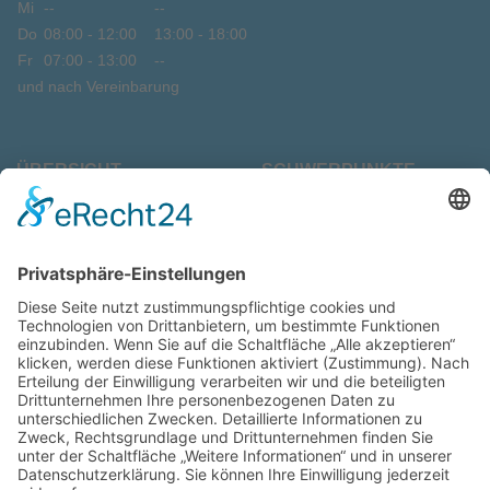
Mi
--
--
Do
08:00 - 12:00
13:00 - 18:00
Fr
07:00 - 13:00
--
und nach Vereinbarung
ÜBERSICHT
SCHWERPUNKTE
Start
Laser-Zahnmedizin
Praxisinfo
Neupatienten
Ganzheitliche
Jobs
Zahnmedizin
Kontakt
Datenschutz
Moderne
Zahnheilkunde
Impressum